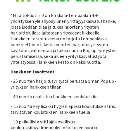
4H TaitoPuoti 2.0 on Pirkkala-Lempäälän 4H-
yhdistyksen yleishyödyllinen yrittäjyyskasvatushanke,
jossa luodaan tilaa ja tukea nuorten yritysten
harjoittelulle ja laitetaan yritysideat liikkeelle.
Hankkeen tarkoituksena on tarjota Lempäälässä
konkreettinen liiketila nuorten harjoitusyritysten
käyttöön, valmentaa ja tukea nuoria Pop up -yritysten
perustamisessa, sekä alueen yrityskasvatustyötä
yhteistyössä. Hankkeen kesto on kaksi vuotta.
Hankkeen tavoitteet:
- 25 nuorten harjoitusyritystä perustaa oman Pop up -
yrityksen hankkeen tilaan
- 40 nuorta osallistuu hankkeen koulutuksiin
- 15 nuorta käy lisäksi hygieniapassi koulutuksen tms.
tarvittavan koulutuksen hankkeen tuella
- 10 paikallista yrittäjää osallistuu
koulutuksiin/valmennuksiin tai tukee nuoria